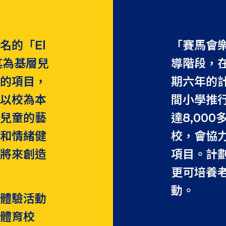
名的「El
「賽馬會樂
其為基層兒
導階段，在
立的項目，
期六年的
供以校為本
間小學推
養兒童的藝
達8,00
展和情緒健
校，會協
的將來創造
項目。計
更可培養
動。
門體驗活動
和體育校