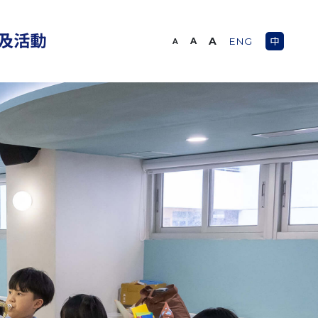
及活動
A
A
ENG
中
A