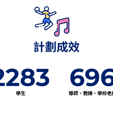
計劃成效
2283
69
學生
導師、教練、學校老